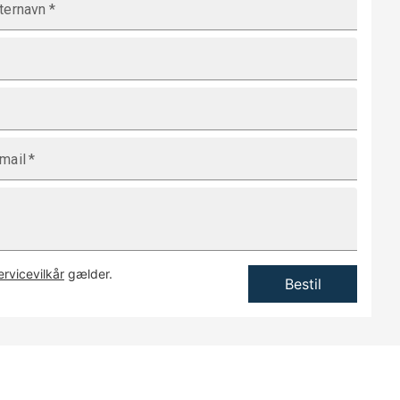
ternavn
*
mail
*
ervicevilkår
gælder.
Bestil