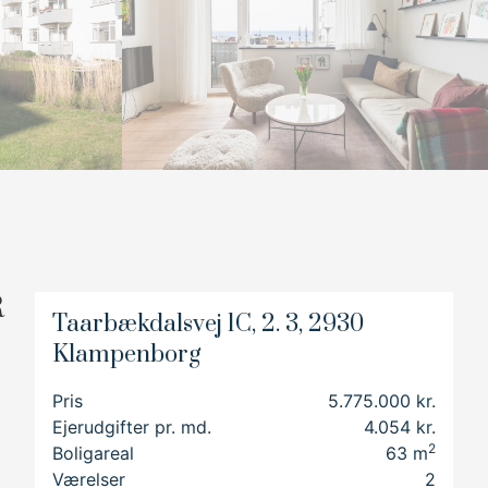
6
7
8
9
R
Taarbækdalsvej 1C, 2. 3, 2930
Klampenborg
 nu
Pris
5.775.000 kr.
Ejerudgifter pr. md.
4.054 kr.
r og
2
Boligareal
63
m
Værelser
2