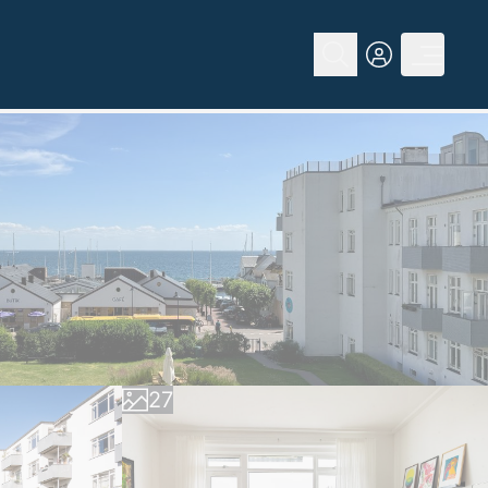
0
1
2
3
4
0
5
1
6
2
7
3
8
4
9
5