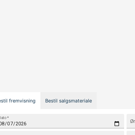
stil fremvisning
Bestil salgsmateriale
Dato
*
Øn