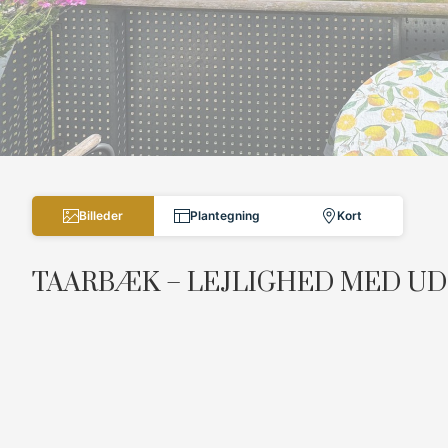
Billeder
Plantegning
Kort
TAARBÆK – LEJLIGHED MED UD
Med enestående beliggenhed midt i det idylliske Taarbæk lige overfor 
veldisponeret toværelses ejerlejlighed med altan med panoramaudsigt 
Boligen er beliggende i den veldrevne ejerforening "Taarbæk Have" - o
hyggelig have.