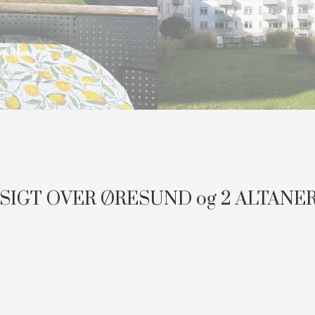
SIGT OVER ØRESUND og 2 ALTANE
Havnen, få minutters gang fra den røde låge til Dyrehaven og Øresund udbydes
over Taarbæk Havn til Øresund.
gså kendt som "Det Gamle Badehotel", som bl.a. byder på 2 fælles tagterrasse