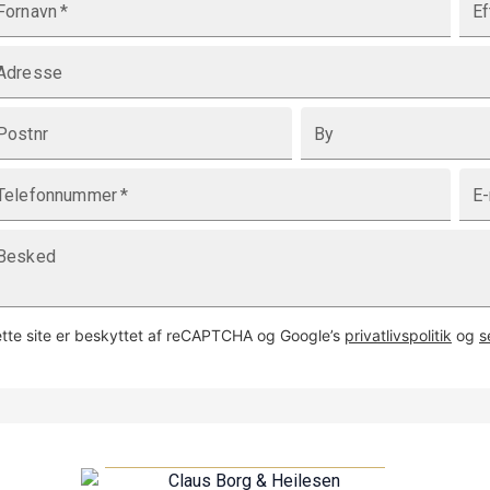
Fornavn
*
Ef
Adresse
Postnr
By
Telefonnummer
*
E-
Besked
tte site er beskyttet af reCAPTCHA og Google’s
privatlivspolitik
og
s