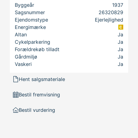
udsigt
Byggeår
1937
Sagsnummer
26320829
Ejendomstype
Ejerlejlighed
Energimærke
Altan
Ja
Cykelparkering
Ja
Forældrekøb tilladt
Ja
Gårdmiljø
Ja
Vaskeri
Ja
Hent salgsmateriale
Bestil fremvisning
Bestil vurdering