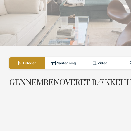
Billeder
Plantegning
Video
GENNEMRENOVERET RÆKKEHUS
Midt mellem Øresunds glitrende bølger og Dyrehavens 
beliggende i det eftertragtede og børnevenlige Taarbæk
Havn, skolen og det lokale byliv.
En bolig med gennemført kvalitet og kompromisløs fin