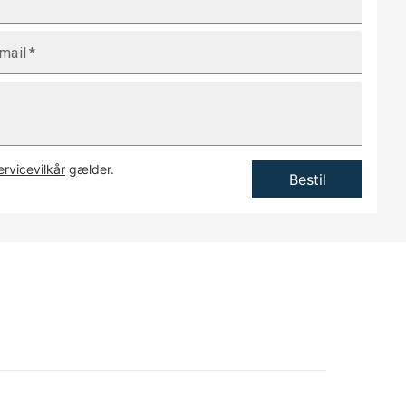
mail
*
ervicevilkår
gælder.
Bestil