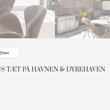
Kort
 TÆT PÅ HAVNEN & DYREHAVEN
grønne ro finder du dette sjældent udbudte rækkehus,
 Villapark - en fredelig enklave kun få skridt fra Taarbæk
ish: