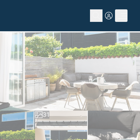
0
1
2
0
3
1
4
2
5
3
6
4