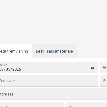
stil fremvisning
Bestil salgsmateriale
Dato
*
Øn
Fornavn
*
Ef
Adresse