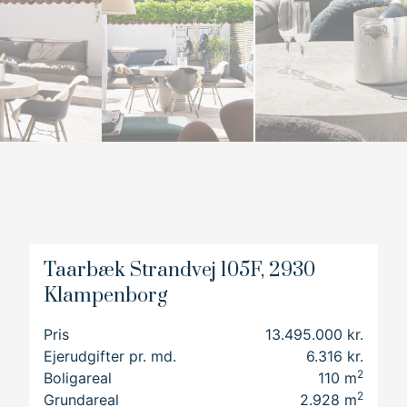
7
5
8
6
9
7
8
9
Taarbæk Strandvej 105F, 2930
Klampenborg
Pris
13.495.000 kr.
Ejerudgifter pr. md.
6.316 kr.
2
Boligareal
110
m
2
Grundareal
2.928
m