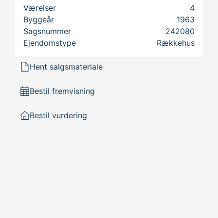
Værelser
4
Byggeår
1963
Sagsnummer
242080
Ejendomstype
Rækkehus
 her
Hent salgsmateriale
Bestil fremvisning
Bestil vurdering