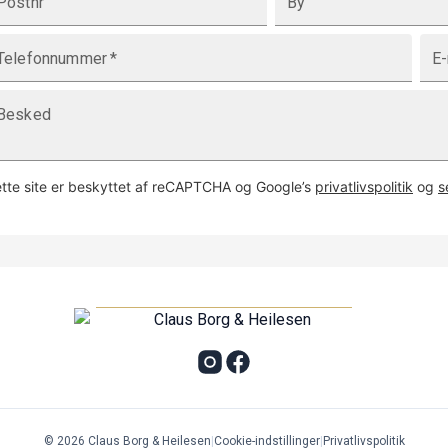
Postnr
By
Telefonnummer
*
E-
Besked
tte site er beskyttet af reCAPTCHA og Google’s
privatlivspolitik
og
s
©
2026
Claus Borg & Heilesen
|
Cookie-indstillinger
|
Privatlivspolitik