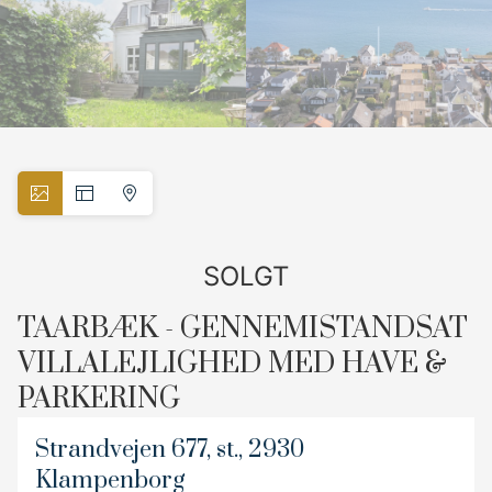
SOLGT
TAARBÆK - GENNEMISTANDSAT
VILLALEJLIGHED MED HAVE &
PARKERING
Charmerende og gennemistandsat villalejlighed med privat stor have og
Strandvejen 677, st., 2930
parkering, beliggende mellem Øresund og Dyrehaven på Strandvejen i
Klampenborg