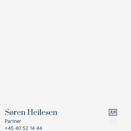
nedgang til 20 m² godt alrum samt husets øvrige kælder.
Haven er smukt anlagt med græsplæne, gammel beplantning og privat
parkering.
Der er lukket stisystem ned til Taarbæk med skole, daginstitutioner, havn og
købmand.
Søren Heilesen
Partner
+45 40 52 14 44