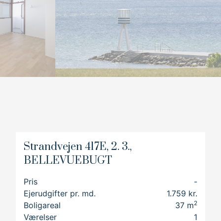
5
5
6
6
7
7
8
8
9
9
Strandvejen 417E, 2. 3.,
BELLEVUEBUGT
n og
Pris
-
Ejerudgifter pr. md.
1.759 kr.
2
Boligareal
37
m
en
Værelser
1