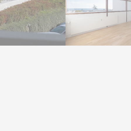
i den eftertragtede fredede ejendom Bellevuebugt tegnet af arkitekt Arne Jacobse
gt til Øresund. Lejligheden indeholder entré med indbygget skab, alrum med tekøkk