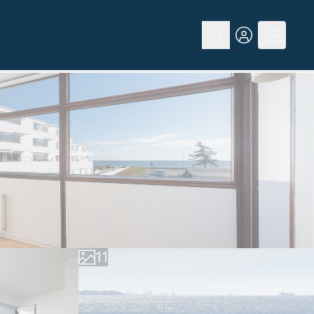
0
0
1
1
2
2
3
3
4
4