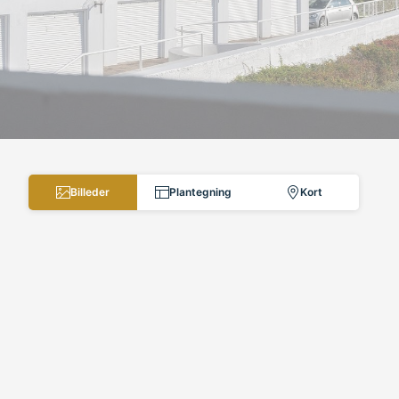
Billeder
Plantegning
Kort
KLAMPENBORG - BELLEVUEBUGT
Nu udbydes en af Strandvejens bedst beliggende 1-værelses ejerlejligheder 
opført i 1959.
Lejligheden er beliggende på 2. sal og indeholder 37 m2 lys bolig med udsi