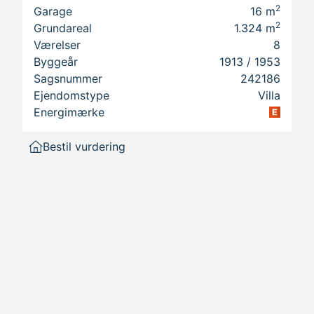
2
Garage
16
m
2
Grundareal
1.324
m
Værelser
8
lder.
Byggeår
1913
/ 1953
Sagsnummer
242186
ort,
Ejendomstype
Villa
s
Energimærke
Bestil vurdering
od
et