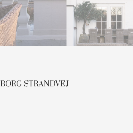
SBORG STRANDVEJ
nde på Skodsborg Strandvej med en stor sydvendt have og
inje.
ede teglsten, kobbertagrender og smukke hvide palævindue
usets 3 etager.