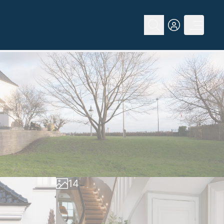
0
1
2
0
3
1
4
2
5
3
6
4
7