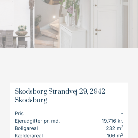
5
8
6
9
7
8
9
Skodsborg Strandvej 29, 2942
Skodsborg
Pris
-
Ejerudgifter pr. md.
19.716 kr.
r,
2
Boligareal
232
m
2
Kælderareal
106
m