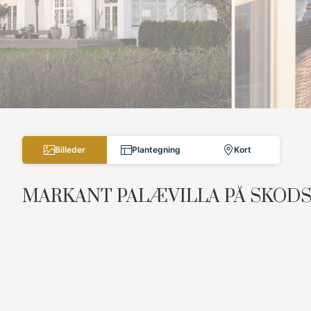
Billeder
Plantegning
Kort
MARKANT PALÆVILLA PÅ SKOD
Pragtfuld, stor og elegant herskabsvilla højt beligge
imponerende udsigt over Øresund til den svenske kystl
Den hvidpudsede palævilla er belagt med sorte glaser
som giver en betagende udsigt over Øresund fra alle h